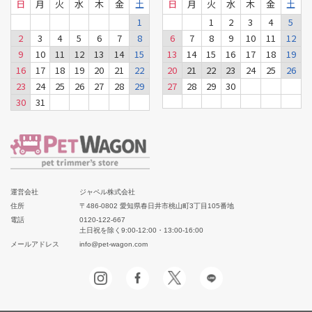
日
月
火
水
木
金
土
日
月
火
水
木
金
土
1
1
2
3
4
5
2
3
4
5
6
7
8
6
7
8
9
10
11
12
9
10
11
12
13
14
15
13
14
15
16
17
18
19
16
17
18
19
20
21
22
20
21
22
23
24
25
26
23
24
25
26
27
28
29
27
28
29
30
30
31
運営会社
ジャペル株式会社
住所
〒486-0802 愛知県春日井市桃山町3丁目105番地
電話
0120-122-667
土日祝を除く9:00-12:00・13:00-16:00
メールアドレス
info@pet-wagon.com