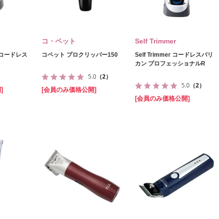
コ・ペット
Self Trimmer
P コードレス
コペット プロクリッパー150
Self Trimmer コードレスバリ
カン プロフェッショナルR
5.0
（2）
5.0
（2）
]
[会員のみ価格公開]
[会員のみ価格公開]