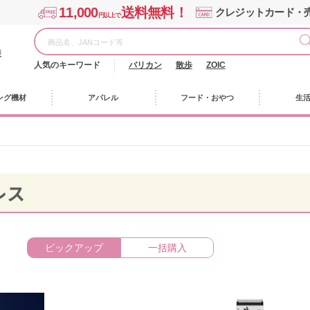
11,000
送料無料！
クレジットカード・
円以上で
様
人気のキーワード
バリカン
散歩
ZOIC
ング機材
アパレル
フード・おやつ
生
レス
ピックアップ
一括購入