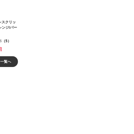
レスクリッ
オレンジ/パー
.6
（5）
]
ン一覧へ