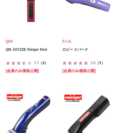
QIX
F.I.A.
QIX JOYZZE Stinger Red
ロビー スパーク
3.7
（3）
5.0
（1）
[会員のみ価格公開]
[会員のみ価格公開]