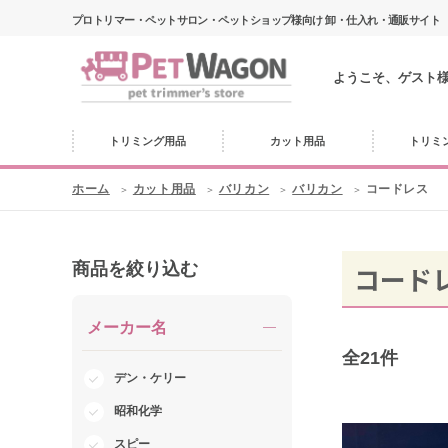
プロトリマー・ペットサロン・ペットショップ様向け 卸・仕入れ・通販サイト
ようこそ、ゲスト
トリミング用品
カット用品
トリミ
ホーム
カット用品
バリカン
バリカン
コードレス
商品を絞り込む
コード
メーカー名
全
21
件
デン・ケリー
昭和化学
スピー