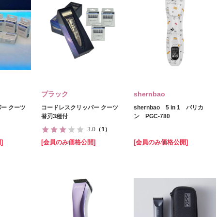
プラック
shernbao
ー クーツ
コードレスクリッパー クーツ
shernbao 5 in 1 バリカ
替刃3種付
ン PGC-780
3.0
（1）
]
[会員のみ価格公開]
[会員のみ価格公開]