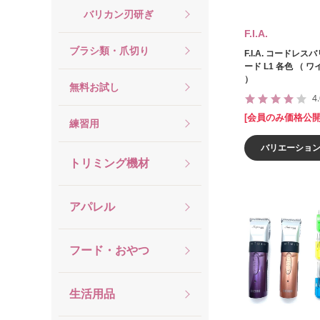
バリカン刃研ぎ
F.I.A.
ブラシ類・爪切り
F.I.A. コードレス
ード L1 各色 （ 
）
無料お試し
4
[会員のみ価格公開
練習用
バリエーショ
トリミング機材
アパレル
フード・おやつ
生活用品