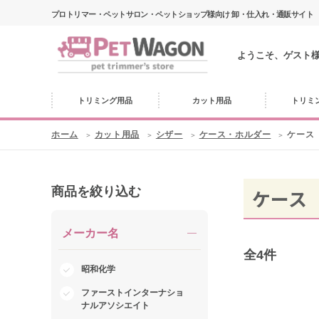
プロトリマー・ペットサロン・ペットショップ様向け 卸・仕入れ・通販サイト
ようこそ、ゲスト
トリミング用品
カット用品
トリミ
ホーム
カット用品
シザー
ケース・ホルダー
ケース
商品を絞り込む
ケース
メーカー名
全
4
件
昭和化学
ファーストインターナショ
ナルアソシエイト