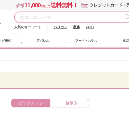
11,000
送料無料！
クレジットカード・
円以上で
様
人気のキーワード
バリカン
散歩
ZOIC
ング機材
アパレル
フード・おやつ
生
ピックアップ
一括購入