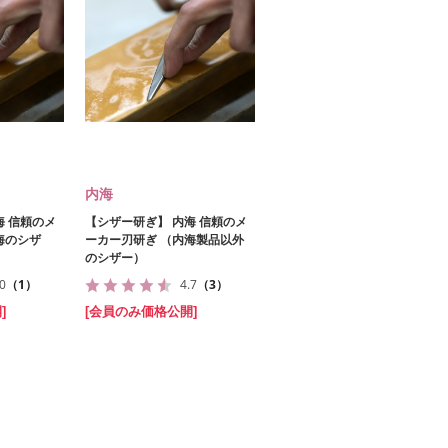
内海
海 信頼のメ
【シザー研ぎ】 内海 信頼のメ
海のシザ
ーカー刃研ぎ （内海製品以外
のシザー）
.0
（1）
4.7
（3）
]
[会員のみ価格公開]