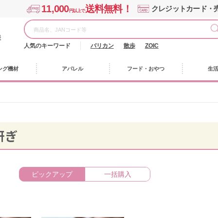
11,000
送料無料！
クレジットカード・
円以上で
様
人気のキーワード
バリカン
散歩
ZOIC
ング機材
アパレル
フード・おやつ
生
研ぎ
ピックアップ
一括購入