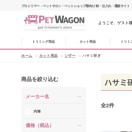
プロトリマー・ペットサロン・ペットショップ様向け 卸・仕入れ・通販サイト
ようこそ、ゲスト
トリミング用品
カット用品
トリミ
ホーム
カット用品
シザー
ハサミ研ぎ
商品を絞り込む
ハサミ
メーカー名
全
2
件
内海
価格（税込）