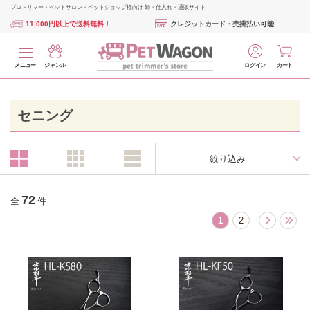
プロトリマー・ペットサロン・ペットショップ様向け 卸・仕入れ・通販サイト
11,000円以上で送料無料！
クレジットカード・売掛払い可能
メニュー
ジャンル
ログイン
カート
セニング
絞り込み
72
全
件
1
2