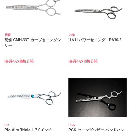
胡蝶
内海
胡蝶 CMH-33T カーブセニングシ
U＆U パワーセニング PA30-2
ザー
[会員のみ価格公開]
[会員のみ価格公開]
Pio
PCK
Pio Airy Triple L 7.0インチ
PCK セニングシザー ベンドハン