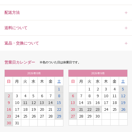
配送方法
送料について
返品・交換について
営業日カレンダー
※色のついた日は休業日です。
2026
年
8月
2026
年
9月
日
月
火
水
木
金
土
日
月
火
水
木
金
土
1
1
2
3
4
5
2
3
4
5
6
7
8
6
7
8
9
10
11
12
9
10
11
12
13
14
15
13
14
15
16
17
18
19
16
17
18
19
20
21
22
20
21
22
23
24
25
26
23
24
25
26
27
28
29
27
28
29
30
30
31