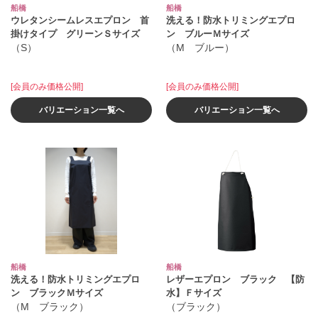
船橋
船橋
ウレタンシームレスエプロン 首
洗える！防水トリミングエプロ
掛けタイプ グリーンＳサイズ
ン ブルーＭサイズ
（S）
（M ブルー）
[会員のみ価格公開]
[会員のみ価格公開]
バリエーション一覧へ
バリエーション一覧へ
船橋
船橋
洗える！防水トリミングエプロ
レザーエプロン ブラック 【防
ン ブラックＭサイズ
水】Ｆサイズ
（M ブラック）
（ブラック）