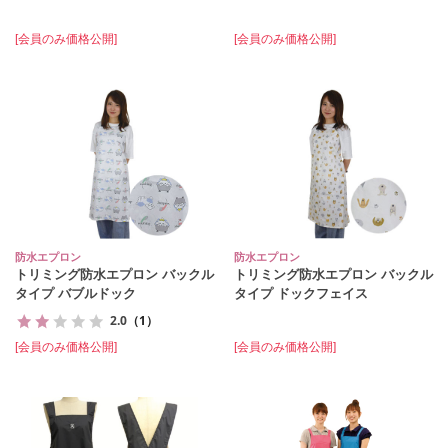
[会員のみ価格公開]
[会員のみ価格公開]
防水エプロン
防水エプロン
トリミング防水エプロン バックル
トリミング防水エプロン バックル
タイプ バブルドック
タイプ ドックフェイス
2.0
（1）
[会員のみ価格公開]
[会員のみ価格公開]