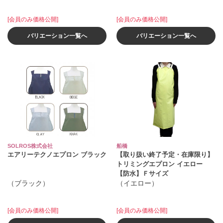
[会員のみ価格公開]
[会員のみ価格公開]
バリエーション一覧へ
バリエーション一覧へ
SOLROS株式会社
船橋
エアリーテクノエプロン ブラック
【取り扱い終了予定・在庫限り】
トリミングエプロン イエロー
【防水】Ｆサイズ
（ブラック）
（イエロー）
[会員のみ価格公開]
[会員のみ価格公開]