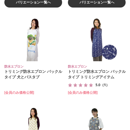
バリエーション一覧へ
バリエーション一覧へ
防水エプロン
防水エプロン
トリミング防水エプロン バックル
トリミング防水エプロン バックル
タイプ 犬とバスタブ
タイプ トリミングアイテム
5.0
（1）
[会員のみ価格公開]
[会員のみ価格公開]