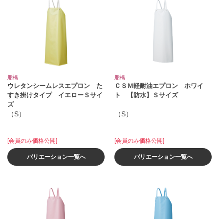
船橋
船橋
ウレタンシームレスエプロン た
ＣＳＭ軽耐油エプロン ホワイ
すき掛けタイプ イエローＳサイ
ト 【防水】Ｓサイズ
ズ
（S）
（S）
[会員のみ価格公開]
[会員のみ価格公開]
バリエーション一覧へ
バリエーション一覧へ