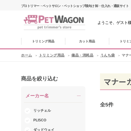
プロトリマー・ペットサロン・ペットショップ様向け 卸・仕入れ・通販サイト
ようこそ、ゲスト
トリミング用品
カット用品
トリミ
ホーム
トリミング用品
備品・消耗品
うんち袋
マナ
商品を絞り込む
マナー
メーカー名
全
5
件
リッチェル
PLISCO
ダッドウェイ