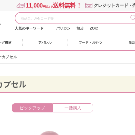
11,000
送料無料！
クレジットカード・
円以上で
様
人気のキーワード
バリカン
散歩
ZOIC
ング機材
アパレル
フード・おやつ
生
ーカプセル
カプセル
ピックアップ
一括購入