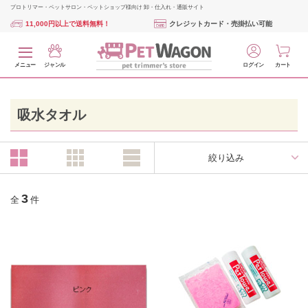
プロトリマー・ペットサロン・ペットショップ様向け 卸・仕入れ・通販サイト
11,000円以上で送料無料！
クレジットカード・売掛払い可能
メニュー
ジャンル
ログイン
カート
吸水タオル
絞り込み
3
全
件