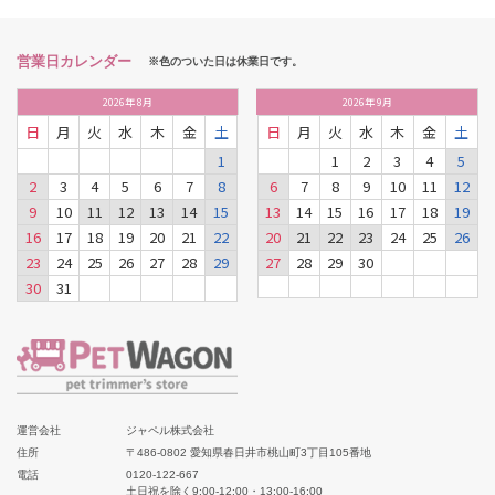
営業日カレンダー
※色のついた日は休業日です。
2026
年
8月
2026
年
9月
日
月
火
水
木
金
土
日
月
火
水
木
金
土
1
1
2
3
4
5
2
3
4
5
6
7
8
6
7
8
9
10
11
12
9
10
11
12
13
14
15
13
14
15
16
17
18
19
16
17
18
19
20
21
22
20
21
22
23
24
25
26
23
24
25
26
27
28
29
27
28
29
30
30
31
運営会社
ジャペル株式会社
住所
〒486-0802 愛知県春日井市桃山町3丁目105番地
電話
0120-122-667
土日祝を除く9:00-12:00・13:00-16:00