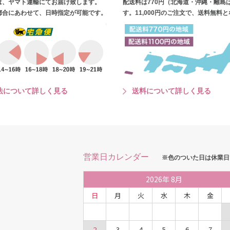
は、ヤマト運輸にてお届け致します。
配送料は770円（北海道・沖縄・離島
都合にあわせて、日時指定が可能です。
す。11,000円のご注文で、送料無料
法について詳しく見る
送料について詳しく見る
営業日カレンダー
※色のついた日は休業日
2026
年
8月
日
月
火
水
木
金
2
3
4
5
6
7