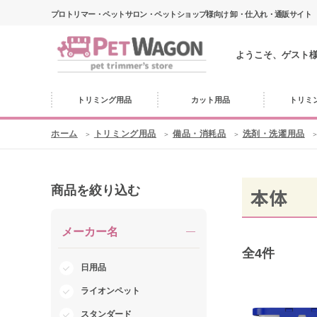
プロトリマー・ペットサロン・ペットショップ様向け 卸・仕入れ・通販サイト
ようこそ、ゲスト
トリミング用品
カット用品
トリミ
ホーム
トリミング用品
備品・消耗品
洗剤・洗濯用品
商品を絞り込む
本体
メーカー名
全
4
件
日用品
ライオンペット
スタンダード