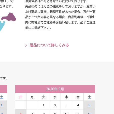
は除く）で
原則返品は不可とさせていただいております。
となります。
商品出荷には万全の注意をしておりますが、お買い
上げ商品に破損、初期不良があった場合、万が一商
品がご注文内容と異なる場合、商品到着後、7日以
内に弊社までご連絡をお願い致します。必ずご返送
前にご連絡下さい。
返品について詳しくみる
です。
2026
年
9月
土
日
月
火
水
木
金
土
1
1
2
3
4
5
8
6
7
8
9
10
11
12