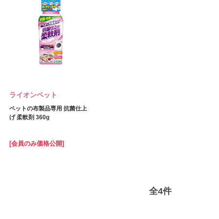
ライオンペット
ペットの布製品専用 抗菌仕上
げ 柔軟剤 360g
[会員のみ価格公開]
全
4
件