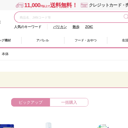
11,000
送料無料！
クレジットカード・
円以上で
様
人気のキーワード
バリカン
散歩
ZOIC
ング機材
アパレル
フード・おやつ
生
本体
ピックアップ
一括購入