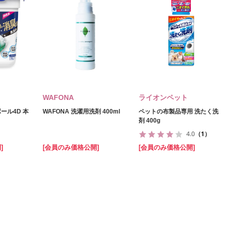
WAFONA
ライオンペット
ール4D 本
WAFONA 洗濯用洗剤 400ml
ペットの布製品専用 洗たく洗
剤 400g
4.0
（1）
]
[会員のみ価格公開]
[会員のみ価格公開]