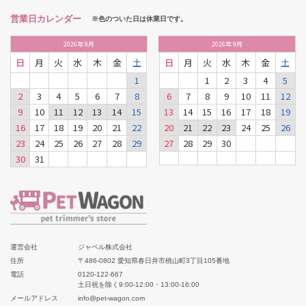
営業日カレンダー
※色のついた日は休業日です。
2026
年
8月
2026
年
9月
日
月
火
水
木
金
土
日
月
火
水
木
金
土
1
1
2
3
4
5
2
3
4
5
6
7
8
6
7
8
9
10
11
12
9
10
11
12
13
14
15
13
14
15
16
17
18
19
16
17
18
19
20
21
22
20
21
22
23
24
25
26
23
24
25
26
27
28
29
27
28
29
30
30
31
運営会社
ジャペル株式会社
住所
〒486-0802 愛知県春日井市桃山町3丁目105番地
電話
0120-122-667
土日祝を除く9:00-12:00・13:00-16:00
メールアドレス
info@pet-wagon.com