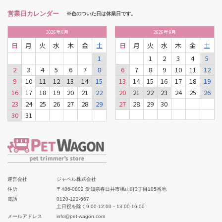
営業日カレンダー
※色のついた日は休業日です。
2026
年
8月
2026
年
9月
日
月
火
水
木
金
土
日
月
火
水
木
金
土
1
1
2
3
4
5
2
3
4
5
6
7
8
6
7
8
9
10
11
12
9
10
11
12
13
14
15
13
14
15
16
17
18
19
16
17
18
19
20
21
22
20
21
22
23
24
25
26
23
24
25
26
27
28
29
27
28
29
30
30
31
運営会社
ジャペル株式会社
住所
〒486-0802 愛知県春日井市桃山町3丁目105番地
電話
0120-122-667
土日祝を除く9:00-12:00・13:00-16:00
メールアドレス
info@pet-wagon.com