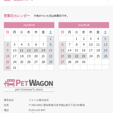
営業日カレンダー
※色のついた日は休業日です。
2026
年
8月
2026
年
9月
日
月
火
水
木
金
土
日
月
火
水
木
金
土
1
1
2
3
4
5
2
3
4
5
6
7
8
6
7
8
9
10
11
12
9
10
11
12
13
14
15
13
14
15
16
17
18
19
16
17
18
19
20
21
22
20
21
22
23
24
25
26
23
24
25
26
27
28
29
27
28
29
30
30
31
運営会社
ジャペル株式会社
住所
〒486-0802 愛知県春日井市桃山町3丁目105番地
電話
0120-122-667