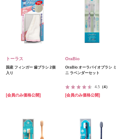
トーラス
OraBio
国産 フィンガー 歯ブラシ 2個
OraBio オーラバイオブラシ ミ
入り
ニ ラベンダーセット
4.5
（4）
[会員のみ価格公開]
[会員のみ価格公開]