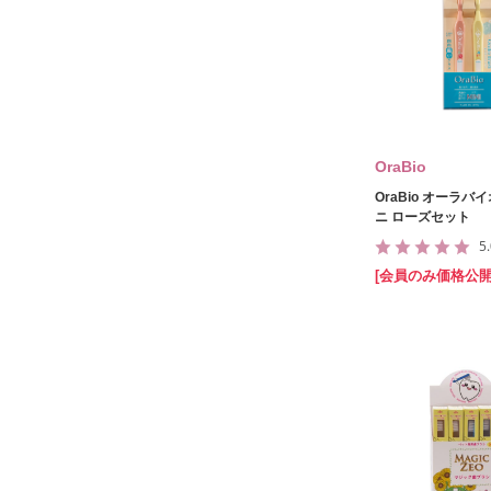
OraBio
OraBio オーラバ
ニ ローズセット
5
[会員のみ価格公開