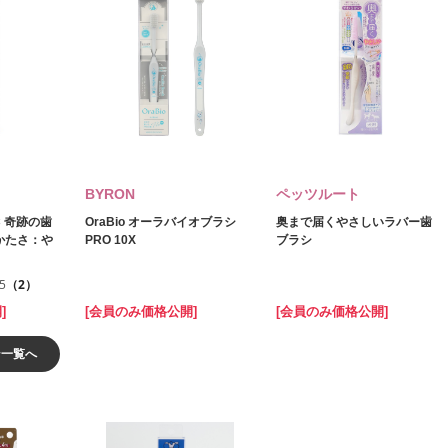
BYRON
ペッツルート
 奇跡の歯
OraBio オーラバイオブラシ
奥まで届くやさしいラバー歯
かたさ：や
PRO 10X
ブラシ
.5
（2）
]
[会員のみ価格公開]
[会員のみ価格公開]
ン一覧へ