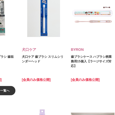
犬口ケア
BYRON
ブラシ 歯垢
犬口ケア 歯ブラシ スリムシリ
歯ブラシケース ハブラシ柄業
ンダーヘッド
務用15個入【ラージサイズ対
応】
]
[会員のみ価格公開]
[会員のみ価格公開]
ン一覧へ