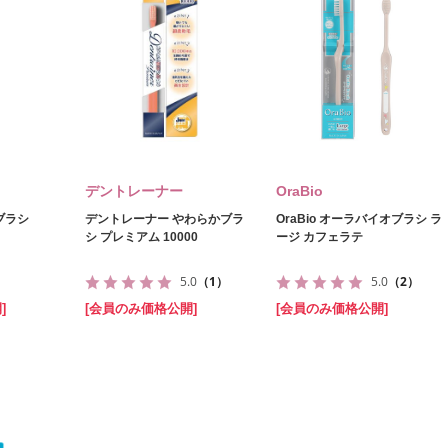
デントレーナー
OraBio
ブラシ
デントレーナー やわらかブラ
OraBio オーラバイオブラシ ラ
シ プレミアム 10000
ージ カフェラテ
5.0
（1）
5.0
（2）
]
[会員のみ価格公開]
[会員のみ価格公開]