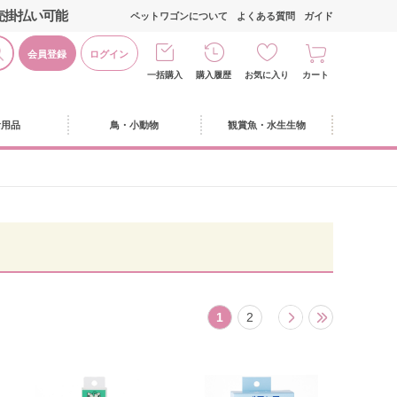
売掛払い可能
ペットワゴンについて
よくある質問
ガイド
会員登録
ログイン
一括購入
購入履歴
お気に入り
カート
活用品
鳥・小動物
観賞魚・水生生物
1
2