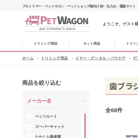
プロトリマー・ペットサロン・ペットショップ様向け 卸・仕入れ・通販サイト
ようこそ、ゲスト
トリミング用品
カット用品
トリミ
ホーム
トリミング用品
イヤー・デンタル・パウケア
デ
商品を絞り込む
歯ブラ
メーカー名
全
68
件
ペッツルート
スーパーキャット
たかくら新産業