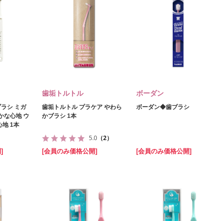
歯垢トルトル
ボーダン
ラシ ミガ
歯垢トルトル プラケア やわら
ボーダン◆歯ブラシ
かな心地 ウ
かブラシ 1本
地 1本
5.0
（2）
]
[会員のみ価格公開]
[会員のみ価格公開]