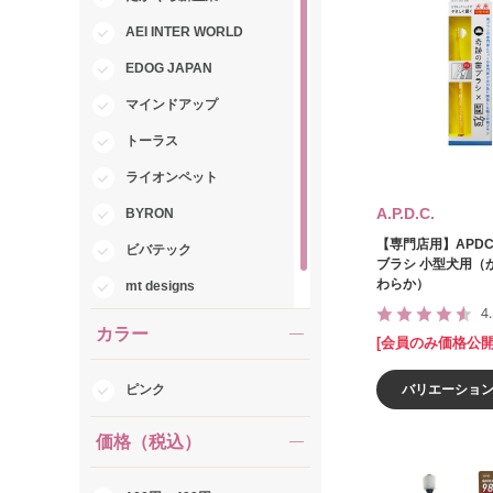
AEI INTER WORLD
EDOG JAPAN
マインドアップ
トーラス
ライオンペット
A.P.D.C.
BYRON
【専門店用】APDC
ビバテック
ブラシ 小型犬用（
わらか）
mt designs
4
KPS
カラー
[会員のみ価格公開
ピンク
バリエーショ
価格（税込）