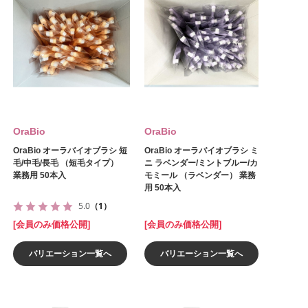
OraBio
OraBio
OraBio オーラバイオブラシ 短
OraBio オーラバイオブラシ ミ
毛/中毛/長毛 （短毛タイプ）
ニ ラベンダー/ミントブルー/カ
業務用 50本入
モミール （ラベンダー） 業務
用 50本入
5.0
（1）
[会員のみ価格公開]
[会員のみ価格公開]
バリエーション一覧へ
バリエーション一覧へ