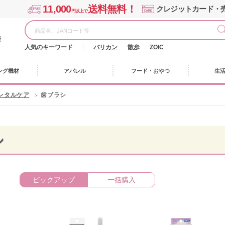
11,000
送料無料！
クレジットカード・
円以上で
様
人気のキーワード
バリカン
散歩
ZOIC
ング機材
アパレル
フード・おやつ
生
ンタルケア
歯ブラシ
シ
ピックアップ
一括購入