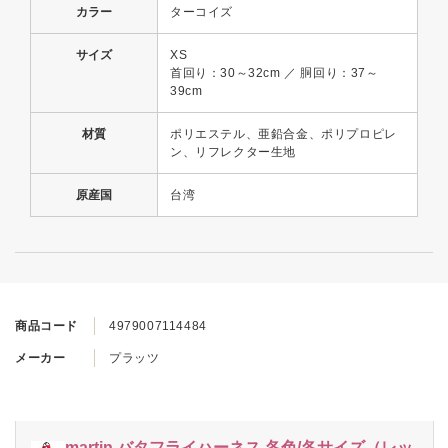
カラー
ターコイズ
サイズ
XS
首回り：30～32cm ／ 胴回り：37～
39cm
材質
ポリエステル、亜鉛合金、ポリプロピレ
ン、リフレクター生地
原産国
台湾
商品コード
4979007114484
メーカー
プラッツ
martin バタフライハーネス 各色/各サイズ（レッ