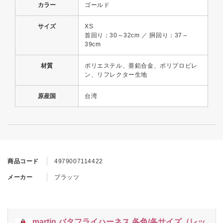
カラー
ゴールド
サイズ
XS
首回り：30～32cm ／ 胴回り：37～
39cm
材質
ポリエステル、亜鉛合金、ポリプロピレ
ン、リフレクター生地
原産国
台湾
商品コード
4979007114422
メーカー
プラッツ
martin バタフライハーネス 各色/各サイズ（レッ