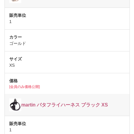
1
ゴールド
XS
[会員のみ価格公開]
martin バタフライハーネス ブラック XS
1