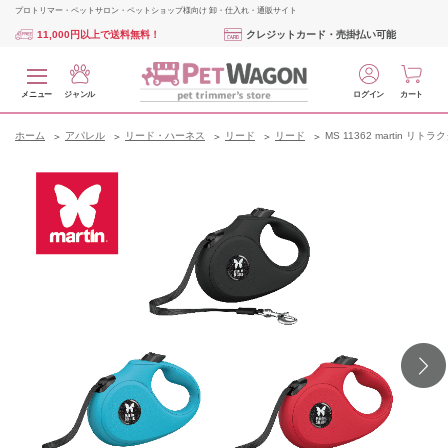
プロトリマー・ペットサロン・ペットショップ様向け 卸・仕入れ・通販サイト
11,000円以上で送料無料！
クレジットカード・売掛払い可能
メニュー
ジャンル
ログイン
カート
ホーム
アパレル
リード・ハーネス
リード
リード
MS 11362 martin リ