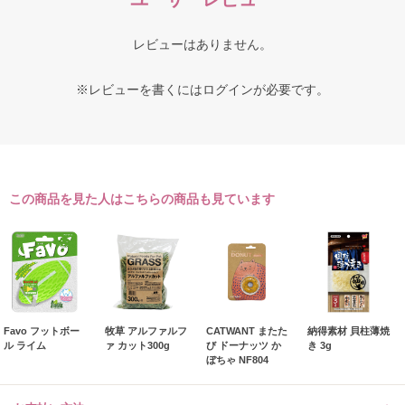
レビューはありません。
※レビューを書くには
ログイン
が必要です。
この商品を見た人はこちらの商品も見ています
Favo フットボー
牧草 アルファルフ
CATWANT またた
納得素材 貝柱薄焼
ル ライム
ァ カット300g
び ドーナッツ か
き 3g
ぼちゃ NF804