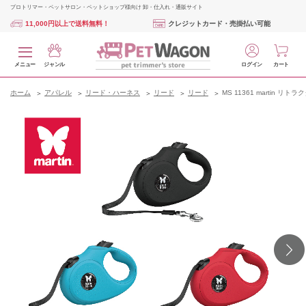
プロトリマー・ペットサロン・ペットショップ様向け 卸・仕入れ・通販サイト
11,000円以上で送料無料！
クレジットカード・売掛払い可能
メニュー
ジャンル
ログイン
カート
ホーム
アパレル
リード・ハーネス
リード
リード
MS 11361 martin リ