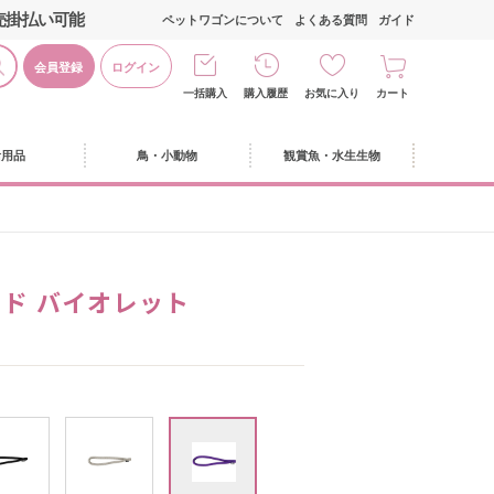
売掛払い可能
ペットワゴンについて
よくある質問
ガイド
会員登録
ログイン
一括購入
購入履歴
お気に入り
カート
活用品
鳥・小動物
観賞魚・水生生物
ード バイオレット