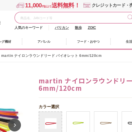
11,000
送料無料！
クレジットカード・
円以上で
様
人気のキーワード
バリカン
散歩
ZOIC
ング機材
アパレル
フード・おやつ
生
martin ナイロンラウンドリード バイオレット 6mm/120cm
martin ナイロンラウンドリ
6mm/120cm
カラー選択