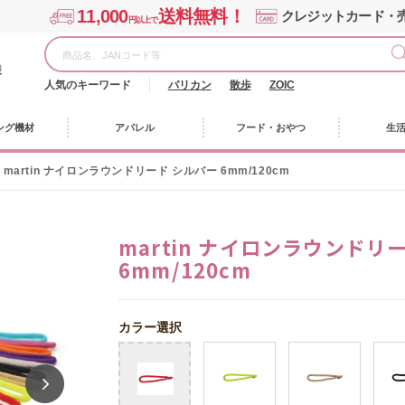
11,000
送料無料！
クレジットカード・
円以上で
様
人気のキーワード
バリカン
散歩
ZOIC
ング機材
アパレル
フード・おやつ
生
martin ナイロンラウンドリード シルバー 6mm/120cm
martin ナイロンラウンドリ
6mm/120cm
カラー選択