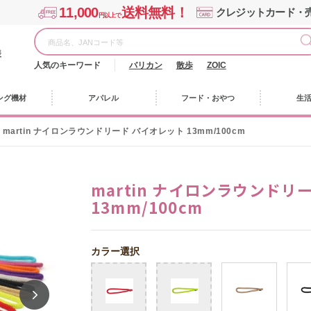
11,000
送料無料！
クレジットカード・
円以上で
様
人気のキーワード
バリカン
散歩
ZOIC
ング機材
アパレル
フード・おやつ
生
martin ナイロンラウンドリード バイオレット 13mm/100cm
martin ナイロンラウンドリ
13mm/100cm
カラー選択