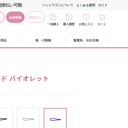
売掛払い可能
ペットワゴンについて
よくある質問
ガイド
会員登録
ログイン
一括購入
購入履歴
お気に入り
カート
活用品
鳥・小動物
観賞魚・水生生物
ード バイオレット