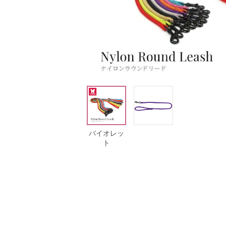
レット
バイオレット
バイオレッ
ト