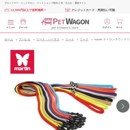
プロトリマー・ペットサロン・ペットショップ様向け 卸・仕入れ・通販サイト
11,000円以上で送料無料！
クレジットカード・売掛払い可能
メニュー
ジャンル
ログイン
カート
ホーム
アパレル
リード・ハーネス
リード
リード
martin ナイロンラウンドリ