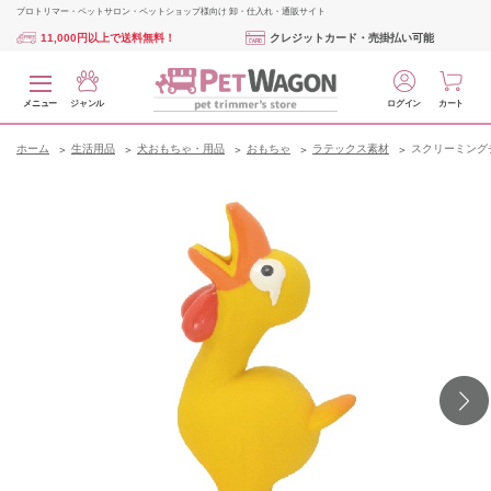
プロトリマー・ペットサロン・ペットショップ様向け 卸・仕入れ・通販サイト
11,000円以上で送料無料！
クレジットカード・売掛払い可能
メニュー
ジャンル
ログイン
カート
ホーム
生活用品
犬おもちゃ・用品
おもちゃ
ラテックス素材
スクリーミング