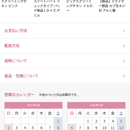
スクリーミングチ
スイートハート リ
ビッグスクリーミ
【部品】ドライヤ
キン ピンク
ュックタイプ バッ
ングチキン イエロ
ー部品 カブ玉ネジ
グ単品 Lサイズ デ
ー
付 アルミ製
ニム
お支払い方法
配送方法
送料について
返品・交換について
営業日カレンダー
※色のついた日は休業日です。
2026
年
8月
2026
年
9月
日
月
火
水
木
金
土
日
月
火
水
木
金
土
1
1
2
3
4
5
2
3
4
5
6
7
8
6
7
8
9
10
11
12