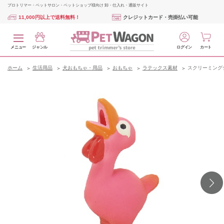
プロトリマー・ペットサロン・ペットショップ様向け 卸・仕入れ・通販サイト
11,000円以上で送料無料！
クレジットカード・売掛払い可能
メニュー
ジャンル
ログイン
カート
ホーム
生活用品
犬おもちゃ・用品
おもちゃ
ラテックス素材
スクリーミング