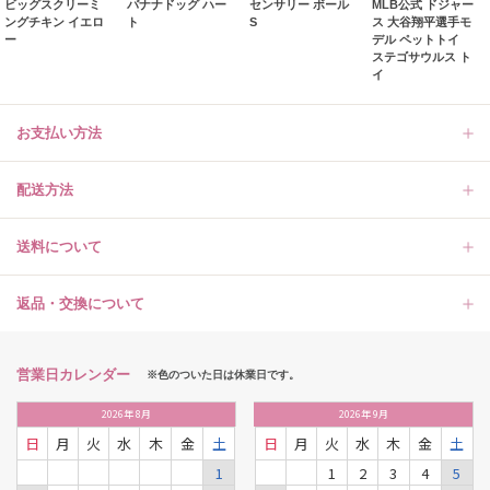
ビッグスクリーミ
バナナドッグ ハー
センサリー ボール
MLB公式 ドジャー
ングチキン イエロ
ト
S
ス 大谷翔平選手モ
ー
デル ペットトイ
ステゴサウルス ト
イ
お支払い方法
配送方法
送料について
返品・交換について
営業日カレンダー
※色のついた日は休業日です。
2026
年
8月
2026
年
9月
日
月
火
水
木
金
土
日
月
火
水
木
金
土
1
1
2
3
4
5