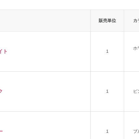
販売単位
カ
ホ
イト
1
ク
1
ピ
ー
1
ブ