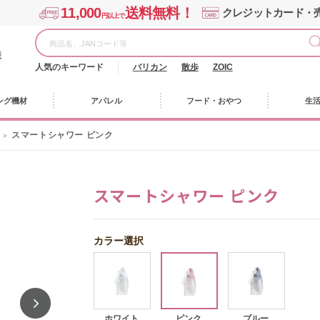
11,000
送料無料！
クレジットカード・
円以上で
様
人気のキーワード
バリカン
散歩
ZOIC
ング機材
アパレル
フード・おやつ
生
スマートシャワー ピンク
スマートシャワー ピンク
カラー選択
ホワイト
ピンク
ブルー