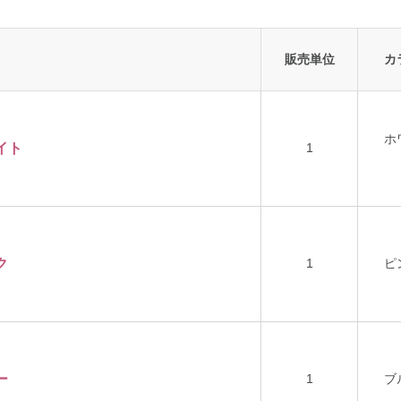
販売単位
カ
ホ
イト
1
ク
1
ピ
ー
1
ブ