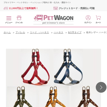
プロトリマー・ペットサロン・ペットショップ様向け 卸・仕入れ・通販サイト
11,000円以上で送料無料！
クレジットカード・売掛払い可能
メニュー
ジャンル
ログイン
カート
ホーム
アパレル
リード・ハーネス
ハーネス
8の字タイプ
栃木レザー ハーネス