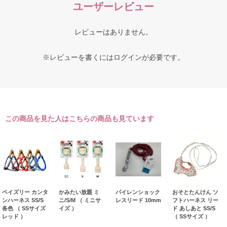
ユーザーレビュー
レビューはありません。
※レビューを書くには
ログイン
が必要です。
この商品を見た人はこちらの商品も見ています
ペイズリー カンタ
かみたい放題 ミ
パイレンショック
おそとたんけん ソ
ンハーネス SS/S
ニ/S/M （ ミニサ
レスリード 10mm
フトハーネス リー
各色 （ SSサイズ
イズ ）
ド あしあと SS/S
レッド ）
（ SSサイズ ）