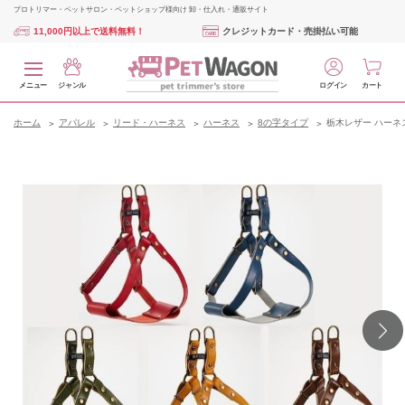
プロトリマー・ペットサロン・ペットショップ様向け 卸・仕入れ・通販サイト
11,000円以上で送料無料！
クレジットカード・売掛払い可能
メニュー
ジャンル
ログイン
カート
ホーム
アパレル
リード・ハーネス
ハーネス
8の字タイプ
栃木レザー ハーネ