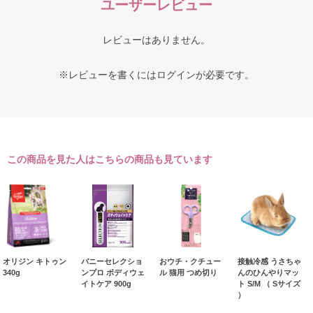
ユーザーレビュー
レビューはありません。
※レビューを書くには
ログイン
が必要です。
この商品を見た人はこちらの商品も見ています
オリジン キトゥン
バニーセレクショ
おウチ・クチュー
接触冷感 うさちゃ
340g
ンプロ ボディウェ
ル 猫用 つめ切り
んのひんやりマッ
イトケア 900g
ト S/M （ Sサイズ
）