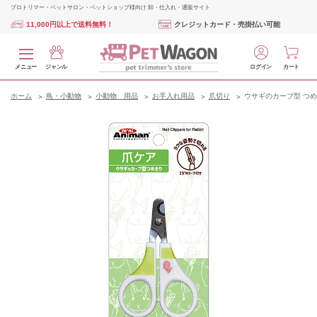
プロトリマー・ペットサロン・ペットショップ様向け 卸・仕入れ・通販サイト
11,000円以上で送料無料！
クレジットカード・売掛払い可能
メニュー
ジャンル
ログイン
カート
ホーム
鳥・小動物
小動物 用品
お手入れ用品
爪切り
ウサギのカーブ型 つ