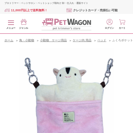
プロトリマー・ペットサロン・ペットショップ様向け 卸・仕入れ・通販サイト
11,000円以上で送料無料！
クレジットカード・売掛払い可能
メニュー
ジャンル
ログイン
カート
ホーム
鳥・小動物
小動物 ケージ用品
ケージ内 用品
ベッド
ふくろポケット