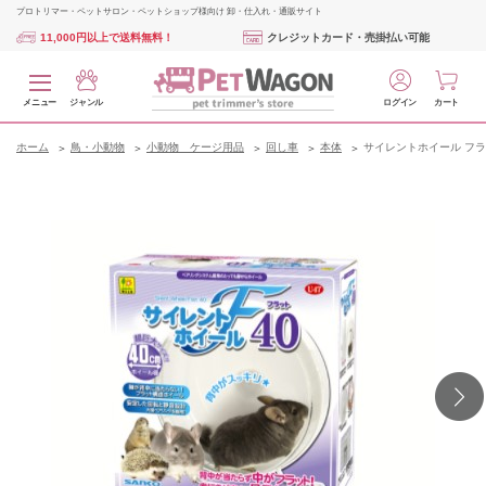
プロトリマー・ペットサロン・ペットショップ様向け 卸・仕入れ・通販サイト
11,000円以上で送料無料！
クレジットカード・売掛払い可能
メニュー
ジャンル
ログイン
カート
ホーム
鳥・小動物
小動物 ケージ用品
回し車
本体
サイレントホイール フラ