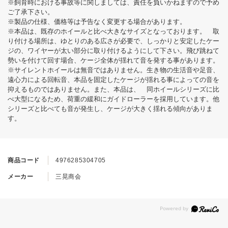
※飼育時における事故等に関しましては、責任を負いかねますので予め
ご了承下さい。
※製品の仕様、価格等は予告なく変更する場合があります。
※本品は、既存のホイールと比べ大きなサイズとなっております。 取
り付ける場所は、ゆとりのある広さが必要で、しっかりと安定したケー
ジの、ワイヤーが太い部分に取り付けるようにして下さい。飛び跳ねて
勢いを付けて回す場合、ケージ全体が揺れて音を発する事があります。
※サイレントホイールは無音ではありません。生き物の生活音や足音、
遠心力による回転音、本品を固定したケージが揺れる事によっての音を
抑えるものではありません。また、本品は、 同ホイールシリーズに比
べ大型になるため、荷重の緩和にガイドローラーを採用しています。他
シリーズと比べても音が発生し、ケージが大きく揺れる傾向がありま
す。
商品コード
4976285304705
メーカー
三晃商会