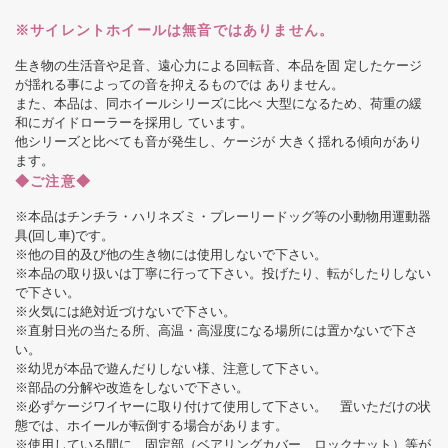
※サイレントホイールは無音ではありません。
生き物の生活音や足音、遠心力による回転音、本品を固 定したケージ
が揺れる事によっての音を抑えるものでは ありません。
また、本品は、同ホイールシリーズに比べ 大型になるため、荷重の緩
和にガイドローラーを採用し ています。
他シリーズと比べても音が発生し、ケージが 大きく揺れる傾向があり
ます。
◆ご注意◆
※本品はチンチラ・ハリネズミ・プレーリードッグ等の小動物用運動器
具(回し車)です。
※他の目的及び他の生き物には使用しないで下さい。
※本品の取り扱いは丁寧に行って下さい。投げたり、転がしたりしない
で下さい。
※火気には絶対近づけないで下さい。
※直射日光の当たる所、高温・高湿度になる場所には置かないで下さ
い。
※幼児が本品で遊んだりしない様、注意して下さい。
※部品の分解や改造をしないで下さい。
※必ずケージワイヤーに取り付けて使用して下さい。 置いただけの状
態では、ホイールが転倒する場合があります。
※使用している間に、固定部（ベアリングカバー、ロックナット）等が