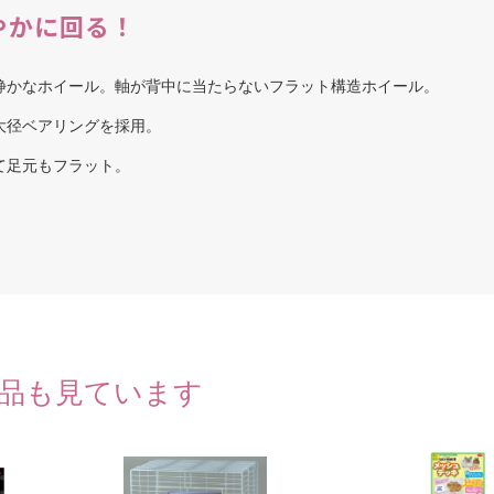
やかに回る！
静かなホイール。軸が背中に当たらないフラット構造ホイール。
大径ベアリングを採用。
て足元もフラット。
品も見ています