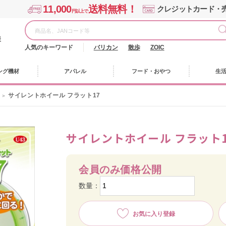
11,000
送料無料！
クレジットカード・
円以上で
様
人気のキーワード
バリカン
散歩
ZOIC
ング機材
アパレル
フード・おやつ
生
サイレントホイール フラット17
サイレントホイール フラット1
会員のみ価格公開
数量：
お気に入り登録