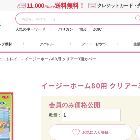
11,000
送料無料！
クレジットカード・
円以上で
様
人気のキーワード
バリカン
散歩
ZOIC
ング機材
アパレル
フード・おやつ
生
ー・トレイ
イージーホーム80用 クリアー3面カバー
イージーホーム80用 クリアー
会員のみ価格公開
数量：
お気に入り登録