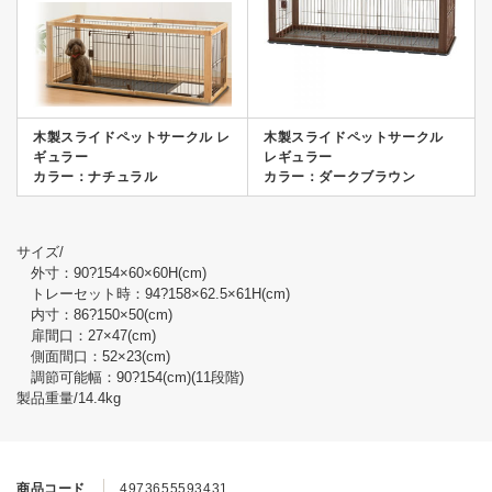
木製スライドペットサークル レ
木製スライドペットサークル
ギュラー
レギュラー
カラー：ナチュラル
カラー：ダークブラウン
サイズ/
外寸：90?154×60×60H(cm)
トレーセット時：94?158×62.5×61H(cm)
内寸：86?150×50(cm)
扉間口：27×47(cm)
側面間口：52×23(cm)
調節可能幅：90?154(cm)(11段階)
製品重量/14.4kg
商品コード
4973655593431