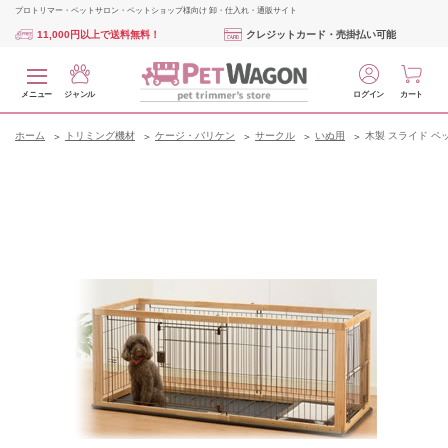
プロトリマー・ペットサロン・ペットショップ様向け 卸・仕入れ・通販サイト
11,000円以上で送料無料！
クレジットカード・売掛払い可能
メニュー
ジャンル
ログイン
カート
ホーム
トリミング機材
ケージ・バリケン
サークル
いぬ用
木製 スライド ペ