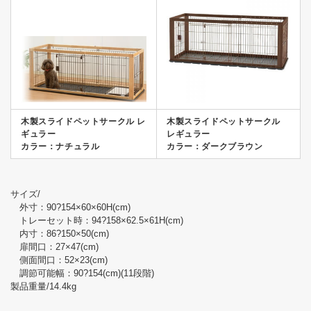
木製スライドペットサークル レ
木製スライドペットサークル
ギュラー
レギュラー
カラー：ナチュラル
カラー：ダークブラウン
サイズ/
外寸：90?154×60×60H(cm)
トレーセット時：94?158×62.5×61H(cm)
内寸：86?150×50(cm)
扉間口：27×47(cm)
側面間口：52×23(cm)
調節可能幅：90?154(cm)(11段階)
製品重量/14.4kg