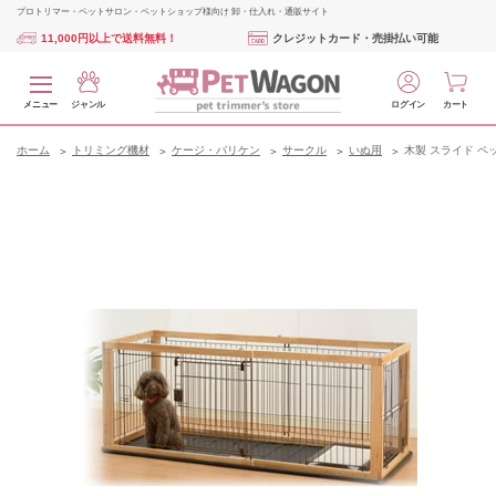
プロトリマー・ペットサロン・ペットショップ様向け 卸・仕入れ・通販サイト
11,000円以上で送料無料！
クレジットカード・売掛払い可能
メニュー
ジャンル
ログイン
カート
ホーム
トリミング機材
ケージ・バリケン
サークル
いぬ用
木製 スライド ペ