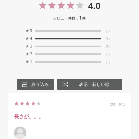
4.0
1
レビュー件数：
件
★
5
(0)
★
4
(1)
★
3
(0)
★
2
(0)
★
1
(0)
絞り込み
表示：新しい順
2024.10.1
長さが。。。