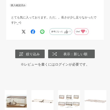
とても気に入っております。ただ。。長さが少し足りなかったで
す(>_<)
参考になった
0
Like!
0
絞り込み
表示：新しい順
※レビューを書くには
ログイン
が必要です。