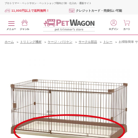
プロトリマー・ペットサロン・ペットショップ様向け 卸・仕入れ・通販サイト
11,000円以上で送料無料！
クレジットカード・売掛払い可能
メニュー
ジャンル
ログイン
カート
ホーム
トリミング機材
ケージ・バリケン
サークル部品
トレー
お掃除簡単 サー