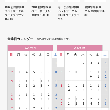
木製 お掃除簡単
木製 お掃除簡単
もっとお掃除簡単
お掃除簡単 サー
ペットサークル
ペットサークル
ペットサークル
クル 屋根面 150-
ダークブラウン
屋根面 150-80
90-60 ダークブラ
80
150-80
ウン
営業日カレンダー
※色のついた日は休業日です。
2026
年
8月
2026
年
9月
日
月
火
水
木
金
土
日
月
火
水
木
金
土
1
1
2
3
4
5
2
3
4
5
6
7
8
6
7
8
9
1
1
1
0
1
2
9
1
1
1
1
1
1
0
1
2
3
4
5
1
1
1
1
1
1
1
3
4
5
6
7
8
9
1
1
1
1
2
2
2
6
7
8
9
0
1
2
2
2
2
2
2
2
2
0
1
2
3
4
5
6
2
2
2
2
2
2
2