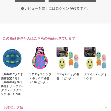
※レビューを書くには
ログイン
が必要です。
この商品を見た人はこちらの商品も見ています
【2026年７月31日
エアディスク ソフ
スマイルエッグ 各
スマイルエッグ オ
価格改定予定】
ト 各サイズ 各色
色 （ ピンク ）
レンジ
【2026年6月30日
（ 120 ピンク ）
終売】 ナーフドッ
グ チェック クラ
ンチ ボール 3.8i
お支払い方法