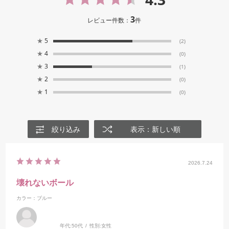
3
レビュー件数：
件
★
5
(2)
★
4
(0)
★
3
(1)
★
2
(0)
★
1
(0)
絞り込み
表示：新しい順
2026.7.24
壊れないボール
カラー：ブルー
年代:
50代
性別:
女性