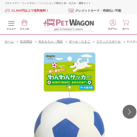
プロトリマー・ペットサロン・ペットショップ様向け 卸・仕入れ・通販サイト
11,000円以上で送料無料！
クレジットカード・売掛払い可能
メニュー
ジャンル
ログイン
カート
ホーム
生活用品
犬おもちゃ・用品
ボール・たまご
ラテックスボール
わんわ