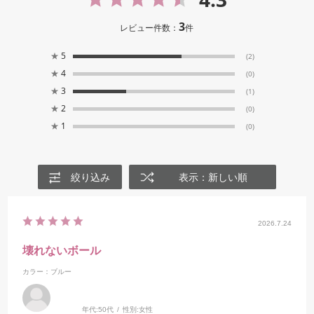
3
レビュー件数：
件
★
5
(2)
★
4
(0)
★
3
(1)
★
2
(0)
★
1
(0)
絞り込み
表示：新しい順
2026.7.24
壊れないボール
カラー：ブルー
年代:
50代
性別:
女性