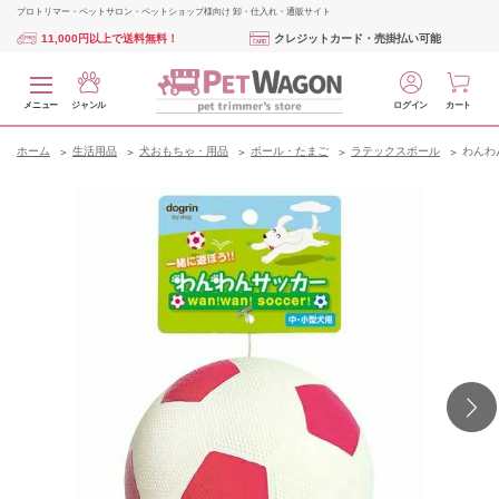
プロトリマー・ペットサロン・ペットショップ様向け 卸・仕入れ・通販サイト
11,000円以上で送料無料！
クレジットカード・売掛払い可能
メニュー
ジャンル
ログイン
カート
ホーム
生活用品
犬おもちゃ・用品
ボール・たまご
ラテックスボール
わんわ