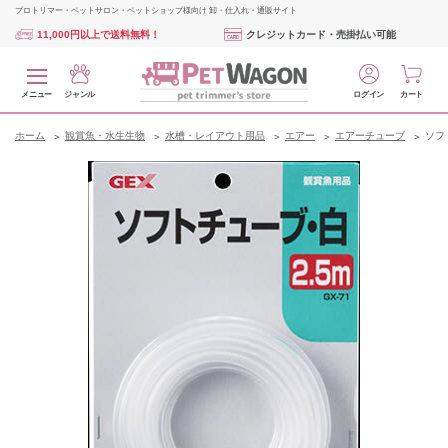
プロトリマー・ペットサロン・ペットショップ様向け 卸・仕入れ・通販サイト
11,000円以上で送料無料！
クレジットカード・売掛払い可能
メニュー
ジャンル
ログイン
カート
ホーム
観賞魚・水生生物
水槽・レイアウト用品
エアー
エアーチューブ
ソフト