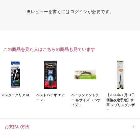
※レビューを書くには
ログイン
が必要です。
この商品を見た人はこちらの商品も見ています
マスタークリア M
ベストバイオ エア
ベニソンアントラ
【2026年７月31日
ー 25
ー 各サイズ （ Sサ
価格改定予定】水
イズ ）
草 スプリングシザ
ー
お支払い方法