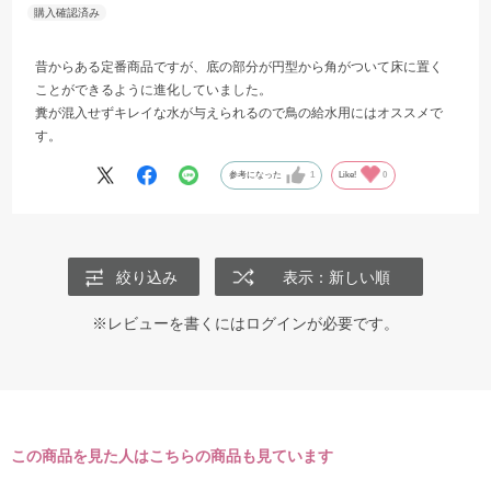
昔からある定番商品ですが、底の部分が円型から角がついて床に置く
ことができるように進化していました。
糞が混入せずキレイな水が与えられるので鳥の給水用にはオススメで
す。
参考になった
1
Like!
0
絞り込み
表示：新しい順
※レビューを書くには
ログイン
が必要です。
この商品を見た人はこちらの商品も見ています