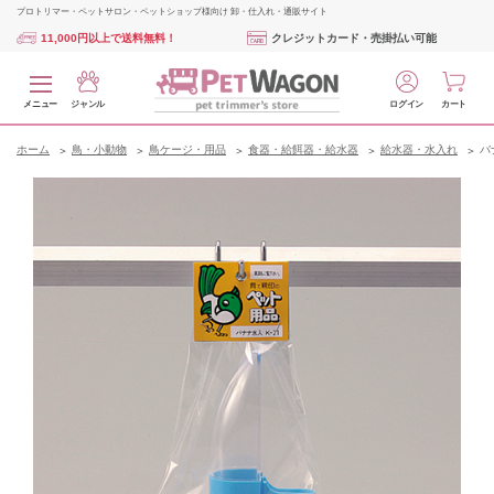
プロトリマー・ペットサロン・ペットショップ様向け 卸・仕入れ・通販サイト
11,000円以上で送料無料！
クレジットカード・売掛払い可能
メニュー
ジャンル
ログイン
カート
ホーム
鳥・小動物
鳥ケージ・用品
食器・給餌器・給水器
給水器・水入れ
バ