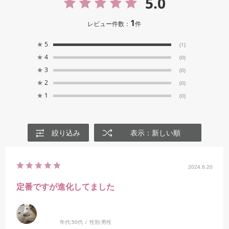
5.0
1
レビュー件数：
件
★
5
(1)
★
4
(0)
★
3
(0)
★
2
(0)
★
1
(0)
絞り込み
表示：新しい順
2024.6.20
定番ですが進化してました
年代:
50代
性別:
男性