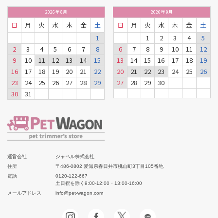
2026
年
8月
2026
年
9月
日
月
火
水
木
金
土
日
月
火
水
木
金
土
1
1
2
3
4
5
2
3
4
5
6
7
8
6
7
8
9
10
11
12
9
10
11
12
13
14
15
13
14
15
16
17
18
19
16
17
18
19
20
21
22
20
21
22
23
24
25
26
23
24
25
26
27
28
29
27
28
29
30
30
31
運営会社
ジャペル株式会社
住所
〒486-0802 愛知県春日井市桃山町3丁目105番地
電話
0120-122-667
土日祝を除く9:00-12:00・13:00-16:00
メールアドレス
info@pet-wagon.com