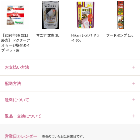
【2026年6月22日
マニア 文鳥 1L
Hikari レオパ ドラ
フードポンプ 1cc
終売】 ドクターデ
イ 60g
オ ケージ取付タイ
プ ペット用
お支払い方法
配送方法
送料について
返品・交換について
営業日カレンダー
※色のついた日は休業日です。