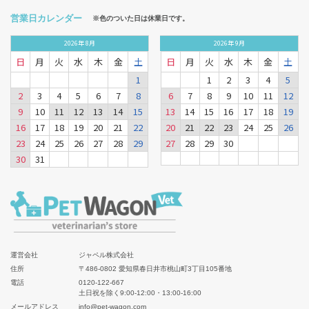
営業日カレンダー
※色のついた日は休業日です。
2026
年
8月
2026
年
9月
日
月
火
水
木
金
土
日
月
火
水
木
金
土
1
1
2
3
4
5
2
3
4
5
6
7
8
6
7
8
9
10
11
12
9
10
11
12
13
14
15
13
14
15
16
17
18
19
16
17
18
19
20
21
22
20
21
22
23
24
25
26
23
24
25
26
27
28
29
27
28
29
30
30
31
運営会社
ジャペル株式会社
住所
〒486-0802 愛知県春日井市桃山町3丁目105番地
電話
0120-122-667
土日祝を除く9:00-12:00・13:00-16:00
メールアドレス
info@pet-wagon.com