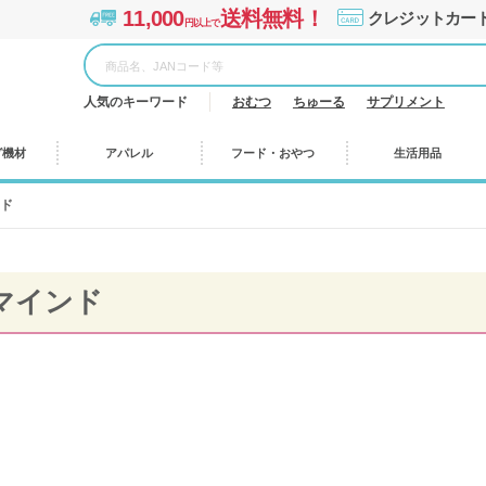
11,000
送料無料！
クレジットカー
円以上で
人気のキーワード
おむつ
ちゅーる
サプリメント
グ機材
アパレル
フード・おやつ
生活用品
ド
マインド