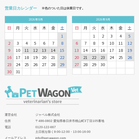
営業日カレンダー
※色のついた日は休業日です。
2026
年
8月
2026
年
9月
日
月
火
水
木
金
土
日
月
火
水
木
金
土
1
1
2
3
4
5
2
3
4
5
6
7
8
6
7
8
9
10
11
12
9
10
11
12
13
14
15
13
14
15
16
17
18
19
16
17
18
19
20
21
22
20
21
22
23
24
25
26
23
24
25
26
27
28
29
27
28
29
30
30
31
運営会社
ジャペル株式会社
住所
〒486-0802 愛知県春日井市桃山町3丁目105番地
電話
0120-122-667
土日祝を除く9:00-12:00・13:00-16:00
メールアドレス
info@pet-wagon.com