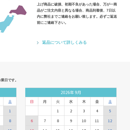
上げ商品に破損、初期不良があった場合、万が一商
品がご注文内容と異なる場合、商品到着後、7日以
内に弊社までご連絡をお願い致します。必ずご返送
前にご連絡下さい。
返品について詳しくみる
休業日です。
2026
年
9月
土
日
月
火
水
木
金
土
1
1
2
3
4
5
8
6
7
8
9
10
11
12