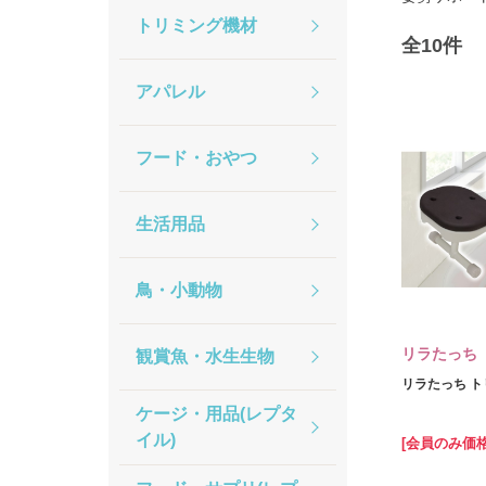
トリミング機材
全
10
件
アパレル
フード・おやつ
生活用品
鳥・小動物
リラたっち
観賞魚・水生生物
リラたっち 
ケージ・用品(レプタ
イル)
[会員のみ価