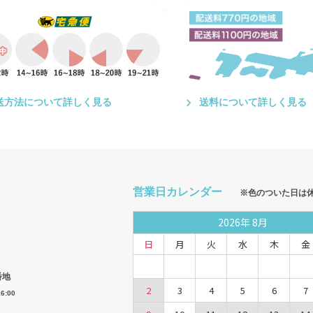
送方法について詳しく見る
送料について詳しく見る
営業日カレンダー
※色のついた日は
2026
年
8月
日
月
火
水
木
金
番地
2
3
4
5
6
7
6:00