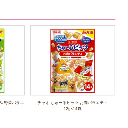
み 野菜バラエ
チャオ ちゅーるビッツ お肉バラエティ
12g×14袋