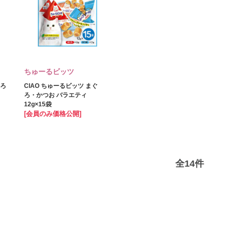
ちゅーるビッツ
ぐろ
CIAO ちゅーるビッツ まぐ
ろ・かつお バラエティ
12g×15袋
[会員のみ価格公開]
全
14
件