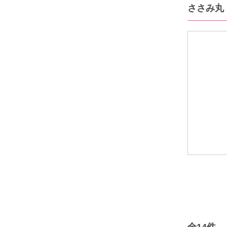
ささみ丸
全
14
件