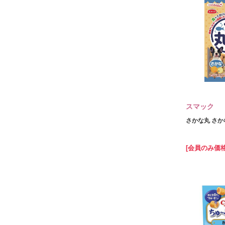
スマック
さかな丸 さかな
[会員のみ価