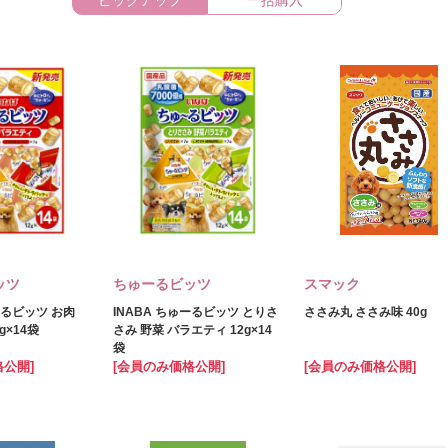
ピックアップ
一括購入
ッツ
ちゅーるビッツ
スマック
ーるビッツ お肉
INABA ちゅーるビッツ とりさ
ささみ丸 ささみ味 40g
g×14袋
さみ 野菜 バラエティ 12g×14
袋
格公開]
[会員のみ価格公開]
[会員のみ価格公開]