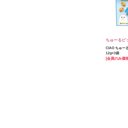
ちゅーるビ
CIAO ちゅー
12g×3袋
[会員のみ価