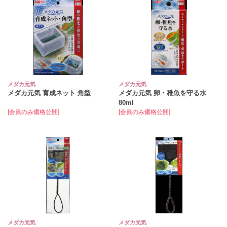
メダカ元気
メダカ元気
メダカ元気 育成ネット 角型
メダカ元気 卵・稚魚を守る水
80ml
[会員のみ価格公開]
[会員のみ価格公開]
メダカ元気
メダカ元気