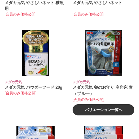
メダカ元気 やさしいネット 稚魚
メダカ元気 やさしいネット
用
[会員のみ価格公開]
[会員のみ価格公開]
メダカ元気
メダカ元気
メダカ元気 パウダーフード 20g
メダカ元気 卵のお守り 産卵床 青
[会員のみ価格公開]
（ブルー）
[会員のみ価格公開]
バリエーション一覧へ