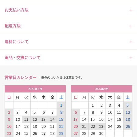
お支払い方法
配送方法
送料について
返品・交換について
営業日カレンダー
※色のついた日は休業日です。
2026
年
8月
2026
年
9月
日
月
火
水
木
金
土
日
月
火
水
木
金
土
1
1
2
3
4
5
2
3
4
5
6
7
8
6
7
8
9
10
11
12
9
10
11
12
13
14
15
13
14
15
16
17
18
19
16
17
18
19
20
21
22
20
21
22
23
24
25
26
23
24
25
26
27
28
29
27
28
29
30