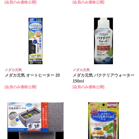
[会員のみ価格公開]
[会員のみ価格公開]
メダカ元気
メダカ元気
メダカ元気 オートヒーター 20
メダカ元気 バクテリアウォーター
150ml
[会員のみ価格公開]
[会員のみ価格公開]