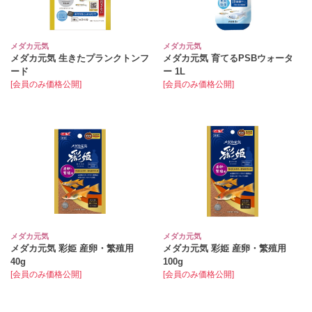
メダカ元気
メダカ元気
メダカ元気 生きたプランクトンフ
メダカ元気 育てるPSBウォータ
ード
ー 1L
[会員のみ価格公開]
[会員のみ価格公開]
メダカ元気
メダカ元気
メダカ元気 彩姫 産卵・繁殖用
メダカ元気 彩姫 産卵・繁殖用
40g
100g
[会員のみ価格公開]
[会員のみ価格公開]