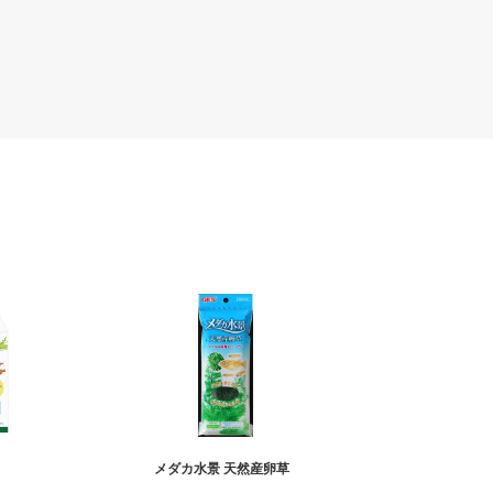
メダカ水景 天然産卵草