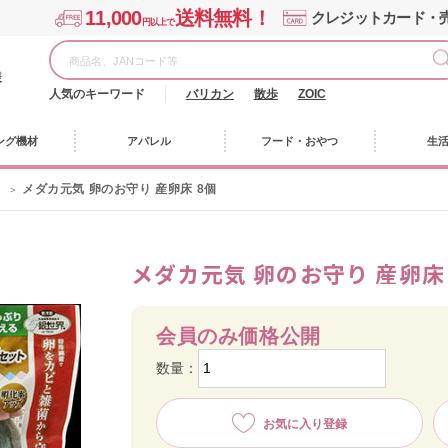
11,000
送料無料！
クレジットカード・
円以上で
様
人気のキーワード
バリカン
散歩
ZOIC
ング機材
アパレル
フード・おやつ
生
メダカ元気 卵のお守り 産卵床 8個
メダカ元気 卵のお守り 産卵床
会員のみ価格公開
数量：
お気に入り登録