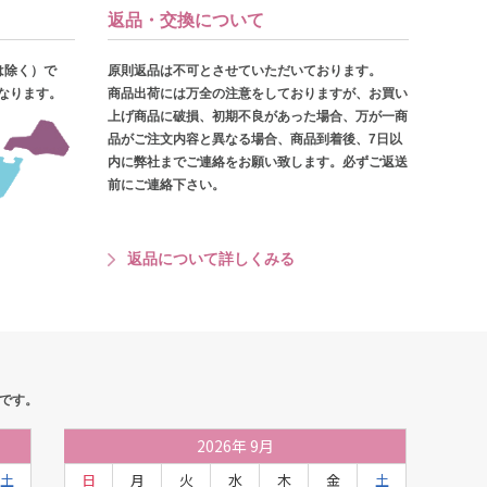
返品・交換について
は除く）で
原則返品は不可とさせていただいております。
となります。
商品出荷には万全の注意をしておりますが、お買い
上げ商品に破損、初期不良があった場合、万が一商
品がご注文内容と異なる場合、商品到着後、7日以
内に弊社までご連絡をお願い致します。必ずご返送
前にご連絡下さい。
返品について詳しくみる
です。
2026
年
9月
土
日
月
火
水
木
金
土