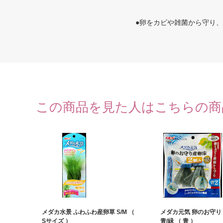
●卵をカビや雑菌から守り
この商品を見た人はこちらの商
メダカ水景 ふわふわ産卵草 S/M （
メダカ元気 卵のお守り 
Sサイズ ）
青/緑 （ 青 ）