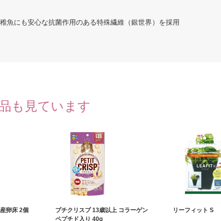
、稚魚にも安心な抗菌作用のある特殊繊維（銀世界）を採用
品も見ています
産卵床 2個
プチクリスプ 13歳以上 コラーゲン
リーフィット S
ペプチド入り 40g