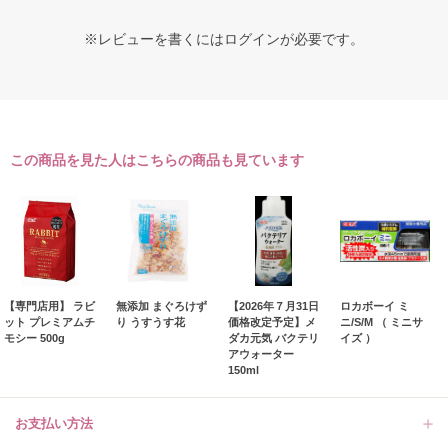
※レビューを書くには
ログイン
が必要です。
この商品を見た人はこちらの商品も見ています
【専門店用】 ラビ
無添加 まぐろけず
【2026年７月31日
ロカボーイ ミ
ット プレミアムチ
り うすうす花
価格改定予定】メ
ニ/S/M （ ミニサ
モシー 500g
ダカ元気 バクテリ
イズ ）
アウォーター
150ml
お支払い方法