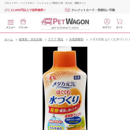
プロトリマー・ペットサロン・ペットショップ様向け 卸・仕入れ・通販サイト
11,000円以上で送料無料！
クレジットカード・売掛払い可能
メニュー
ジャンル
ログイン
カート
ホーム
観賞魚・水生生物
アクア 用品
水質調整剤
メダカ元気 はぐくむ水づくり 30