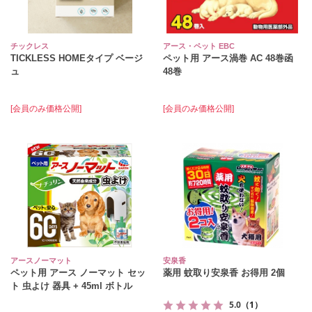
チックレス
アース・ペット EBC
TICKLESS HOMEタイプ ベージ
ペット用 アース渦巻 AC 48巻函
ュ
48巻
[会員のみ価格公開]
[会員のみ価格公開]
アースノーマット
安泉香
ペット用 アース ノーマット セッ
薬用 蚊取り安泉香 お得用 2個
ト 虫よけ 器具 + 45ml ボトル
5.0
（1）