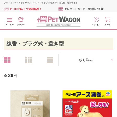
プロトリマー・ペットサロン・ペットショップ様向け 卸・仕入れ・通販サイト
11,000円以上で送料無料！
クレジットカード・売掛払い可能
メニュー
ジャンル
ログイン
カート
線香・プラグ式・置き型
絞り込み
26
全
件