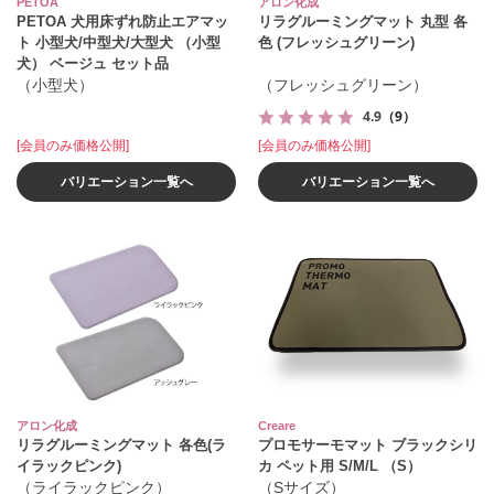
PETOA
アロン化成
PETOA 犬用床ずれ防止エアマッ
リラグルーミングマット 丸型 各
ト 小型犬/中型犬/大型犬 （小型
色 (フレッシュグリーン)
犬） ベージュ セット品
（小型犬）
（フレッシュグリーン）
4.9
（9）
[会員のみ価格公開]
[会員のみ価格公開]
バリエーション一覧へ
バリエーション一覧へ
アロン化成
Creare
リラグルーミングマット 各色(ラ
プロモサーモマット ブラックシリ
イラックピンク)
カ ペット用 S/M/L （S）
（ライラックピンク）
（Sサイズ）